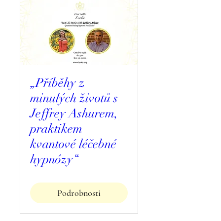
„Příběhy z
minulých životů s
Jeffrey Ashurem,
praktikem
kvantové léčebné
hypnózy“
Podrobnosti