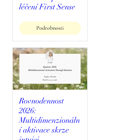
léčení First Sense
Podrobnosti
Rovnodennost
2026:
Multidimenzionáln
í aktivace skrze
intuici