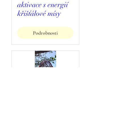
aktivace s energií
křišťálové mísy
Podrobnosti
Víkend s
multidimenzionáln
ím Reiki Lenka
Schulze a Brian