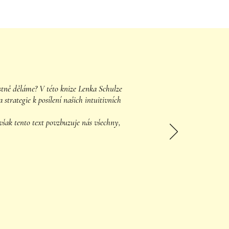
lastně děláme? V této knize Lenka Schulze
strategie k posílení našich intuitivních
však tento text povzbuzuje nás všechny,