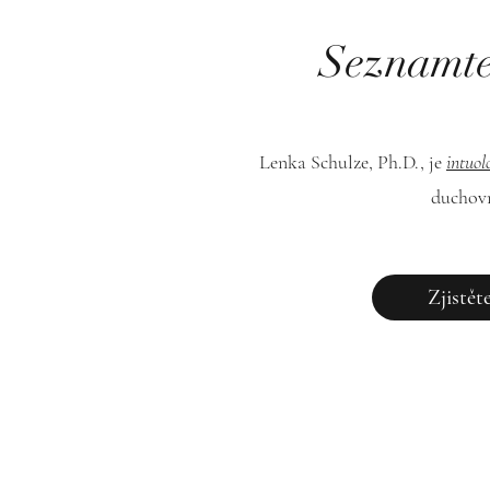
Seznamte
Lenka Schulze, Ph.D.,
je
intuol
duchov
Zjistět