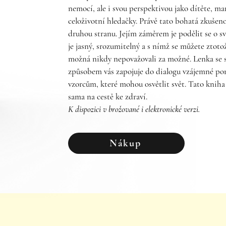
nemocí, ale i svou perspektivou jako dítěte, man
celoživotní hledačky. Právě tato bohatá zkušenos
druhou stranu. Jejím záměrem je podělit se o s
je jasný, srozumitelný a s nímž se můžete ztotož
možná nikdy nepovažovali za možné. Lenka se 
způsobem vás zapojuje do dialogu vzájemné p
vzorcům, které mohou osvětlit svět. Tato knih
sama na cestě ke zdraví.
K dispozici v brožované i elektronické verzi.
Nákup