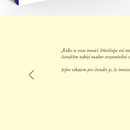
„Řiďte se svou intuicí. Důvěřujte své in
čtenářům nabízí snadno srozumitelné vys
Jejím vzkazem pro čtenáře je, že intui