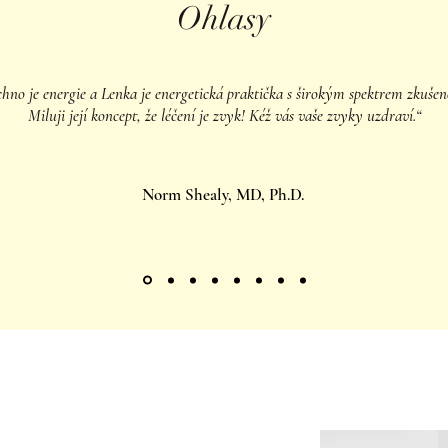
Ohlasy
chno je energie a Lenka je energetická praktička s širokým spektrem zkušeno
Miluji její koncept, že léčení je zvyk! Kéž vás vaše zvyky uzdraví.“
Norm Shealy, MD, Ph.D.