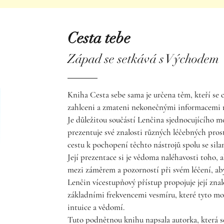
Cesta tebe
Západ se setkává s Východem
Kniha Cesta sebe sama je určena těm, kteří se ch
zahlceni a zmateni nekonečnými informacemi 
Je důležitou součástí Lenčina sjednocujícího m
prezentuje své znalosti různých léčebných prost
cestu k pochopení těchto nástrojů spolu se sila
Její prezentace si je vědoma naléhavosti toho, a
mezi záměrem a pozorností při svém léčení, aby
Lenčin vícestupňový přístup propojuje její zna
základními frekvencemi vesmíru, které tyto mod
intuice a vědomí.
Tuto podnětnou knihu napsala autorka, která s