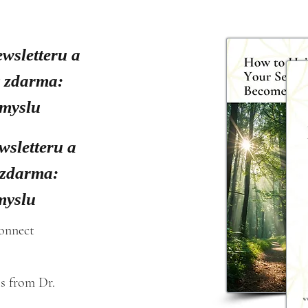
ewsletteru a
y zdarma:
smyslu
wsletteru a
 zdarma:
myslu
connect
s from Dr. 