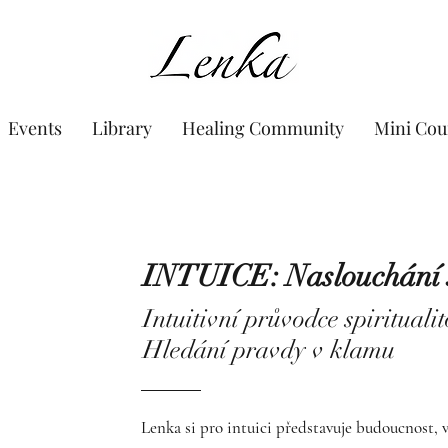
www.Lenka.org
Events
Library
Healing Community
Mini Cou
INTUICE: Naslouchání 
Intuitivní průvodce spirituali
Hledání pravdy v klamu
Lenka si pro intuici představuje budoucnost, v