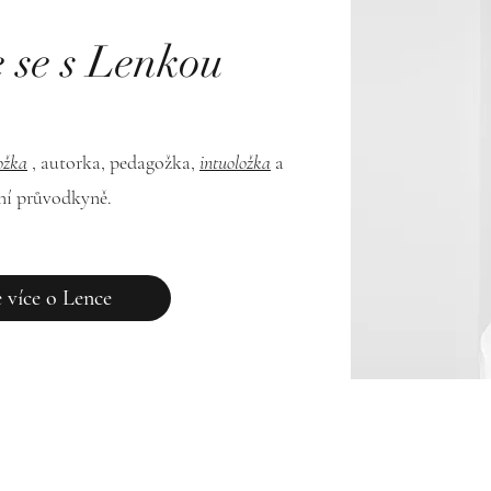
 se s Lenkou
ožka
,
autorka, pedagožka,
intuoložka
a
ní průvodkyně.
e více o Lence