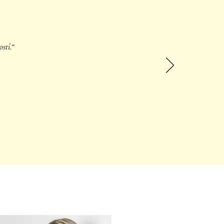
stí.“