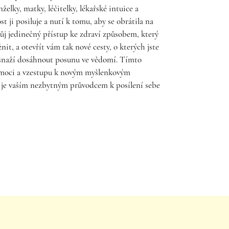
želky, matky, léčitelky, lékařské intuice a
t ji posiluje a nutí k tomu, aby se obrátila na
vůj jedinečný přístup ke zdraví způsobem, který
nit, a otevřít vám tak nové cesty, o kterých jste
snaží dosáhnout posunu ve vědomí. Tímto
omoci a vzestupu k novým myšlenkovým
a je vaším nezbytným průvodcem k posílení sebe