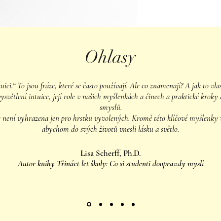
Ohlasy
tuici.“ To jsou fráze, které se často používají. Ale co znamenají? A jak to v
větlení intuice, její role v našich myšlenkách a činech a praktické kroky a 
smyslů.
ce není vyhrazena jen pro hrstku vyvolených. Kromě této klíčové myšlenky 
abychom do svých životů vnesli lásku a světlo.
Lisa Scherff, Ph.D.
Autor knihy Třináct let školy: Co si studenti doopravdy myslí