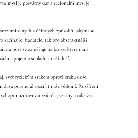
vní mysl je posvátný dar a racionální mysl je
 srozumitelných a účinných způsobů, jakými se
ro začínající badatele, tak pro abstraktnější
uice a poté se zaměřuje na kroky, které nám
eho spojení a souladu s naší duší.
mají svět fyzickým zrakem oproti zraku duše.
m dává potenciál rozšířit naše vědomí. Rozšíření
chopni uzdravovat svá těla, vztahy a také žít