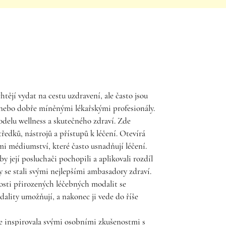
tějí vydat na cestu uzdravení, ale často jsou
nebo dobře míněnými lékařskými profesionály.
odelu wellness a skutečného zdraví. Zde
ředků, nástrojů a přístupů k léčení. Otevírá
mi médiumství, které často usnadňují léčení.
by její posluchači pochopili a aplikovali rozdíl
 se stali svými nejlepšími ambasadory zdraví.
losti přirozených léčebných modalit se
ality umožňují, a nakonec ji vede do říše
e inspirovala svými osobními zkušenostmi s