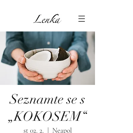
Seznamte se s
„KOKOSEM“
st 02. 2.
  |  
Neapol