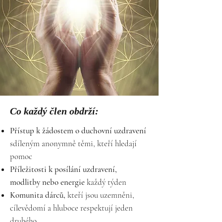
Co každý člen obdrží:
Přístup k žádostem o duchovní uzdravení
sdíleným anonymně těmi, kteří hledají
pomoc
Příležitosti k posílání uzdravení,
modlitby nebo energie
každý týden
Komunita dárců,
kteří jsou uzemněni,
cílevědomí a hluboce respektují jeden
druhého.