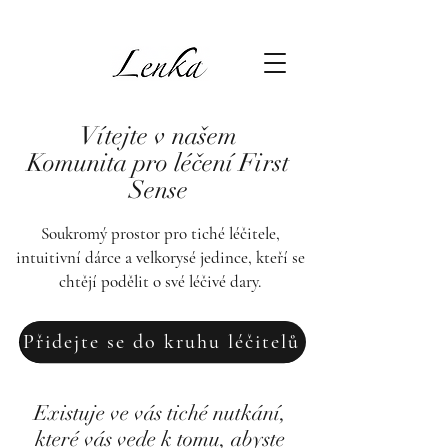
Vítejte v našem
Komunita pro léčení First
Sense
Soukromý prostor pro tiché léčitele,
intuitivní dárce a velkorysé jedince, kteří se
chtějí podělit o své léčivé dary.
Přidejte se do kruhu léčitelů
Existuje ve vás tiché nutkání,
které vás vede k tomu, abyste