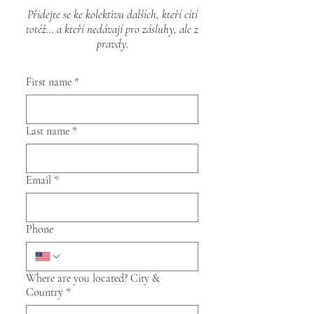
Přidejte se ke kolektivu dalších, kteří cítí
totéž... a kteří nedávají pro zásluhy, ale z
pravdy.
First name
*
Last name
*
Email
*
Phone
Where are you located? City &
Country
*