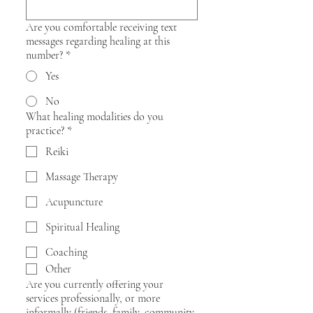
Are you comfortable receiving text
messages regarding healing at this
number?
*
Yes
No
What healing modalities do you
practice?
*
Reiki
Massage Therapy
Acupuncture
Spiritual Healing
Coaching
Other
Are you currently offering your
services professionally, or more
informally (friends, family, community