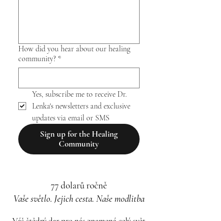
How did you hear about our healing
community?
*
Yes, subscribe me to receive Dr. 
Lenka's newsletters and exclusive 
updates via email or SMS
Sign up for the Healing
Community
77 dolarů ročně
Vaše světlo. Jejich cesta. Naše modlitba
Váš štědrý dar pro nás znamená celý svět