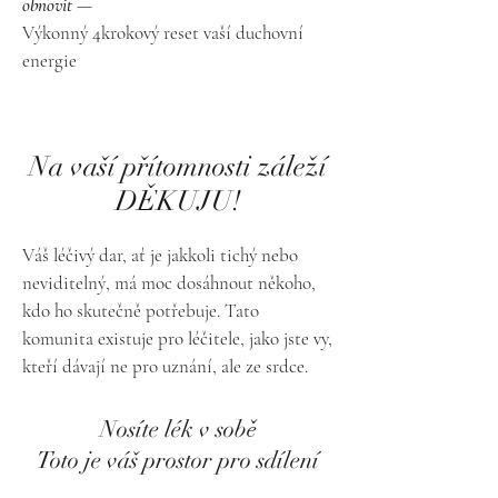
obnovit
—
Výkonný 4krokový reset vaší duchovní
energie
Na vaší přítomnosti záleží
DĚKUJU!
Váš léčivý dar, ať je jakkoli tichý nebo
neviditelný, má moc dosáhnout někoho,
kdo ho skutečně potřebuje. Tato
komunita existuje pro léčitele, jako jste vy,
kteří dávají ne pro uznání, ale ze srdce.
Nosíte lék v sobě
Toto je váš prostor pro sdílení