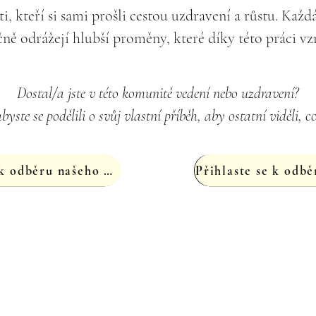
i, kteří si sami prošli cestou uzdravení a růstu. Každá
čně odrážejí hlubší proměny, které díky této práci vzn
Dostal/a jste v této komunitě vedení nebo uzdravení?
byste se podělili o svůj vlastní příběh, aby ostatní viděli, c
Přihlaste se k odběru našeho newsletteru