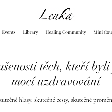
www.Lenka.org
Events
Library
Healing Community
Mini Cou
ušenosti těch, kteří byl
mocí uzdravování
kutečné hlasy, skutečné cesty, skutečné proměn