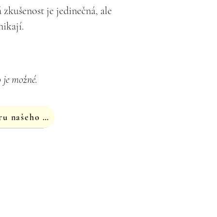
 zkušenost je jedinečná, ale
ikají.
o je možné.
Přihlaste se k odběru našeho newsletteru