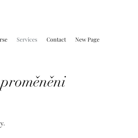
rse
Services
Contact
New Page
i proměněni
y.