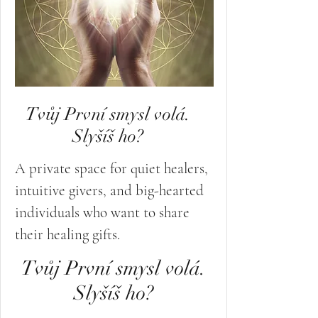
Tvůj První smysl volá.
Slyšíš ho?
A private space for quiet healers,
intuitive givers, and big-hearted
individuals who want to share
their healing gifts.
Tvůj První smysl volá.
Slyšíš ho?