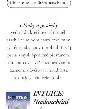
Přihlaste se k odběru našeho newsletteru
Články a postřehy
Vedu lidi, kteří se cítí otupělí,
zaseklí nebo odmítnutí tradičními
systémy, aby znovu probudili svůj
první smysl. Společně přestaneme
outsourcovat vaše uzdravování a
začneme důvěřovat moudrosti,
která je ve vás celou dobu.
INTUICE:
Naslouchání