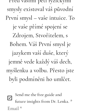
Před vašimi pěti fyzickými
smysly existoval váš původní
První smysl – vaše intuice. To
je vaše přímé spojení se
Zdrojem, Stvořitelem, s
Bohem. Váš První smysl je
jazykem vaší duše, který
jemně vede každý váš dech,
myšlenku a volbu. Přesto jste
byli podmíněni ho umlčet.
Send me the free guide and 
future insights from Dr. Lenka.
*
Email
*