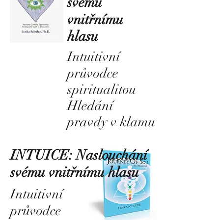
svému
vnitřnímu
hlasu
Intuitivní
průvodce
spiritualitou
Hledání
pravdy v klamu
INTUICE: Naslouchání
svému vnitřnímu hlasu
Intuitivní
průvodce