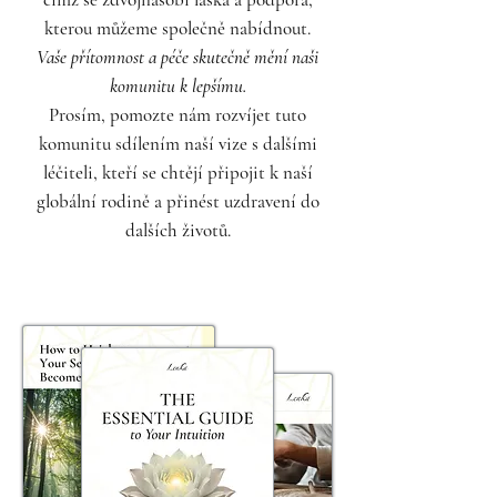
kterou můžeme společně nabídnout.
Anonymity & safety - your identity
Vaše přítomnost a péče skutečně mění naši
will never be shared
komunitu k lepšímu.
Prosím, pomozte nám rozvíjet tuto
Weekly community sessions led by
komunitu sdílením naší vize s dalšími
Dr.Lenka
léčiteli, kteří se chtějí připojit k naší
Private access to share, give
globální rodině a přinést uzdravení do
feedback, and connect
dalších životů.
Spiritual Reset: Protect, Clear,
Retrieve & Restore