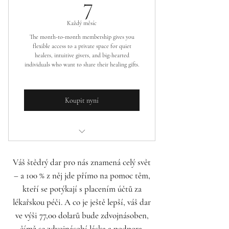
7US$
7
will never be shared
Každý měsíc
Weekly community sessions led by
The month-to-month membership gives you
Dr.Lenka
flexible access to a private space for quiet
healers, intuitive givers, and big-hearted
Private access to share, give
individuals who want to share their healing gifts.
feedback, and connect
Koupit nyní
Spiritual Reset: Protect, Clear,
Retrieve & Restore
Access to spiritual healing requests
Váš štědrý dar pro nás znamená celý svět
Opportunities to send healing,
– a 100 % z něj jde přímo na pomoc těm,
prayer, or energy each week
kteří se potýkají s placením účtů za
lékařskou péči. A co je ještě lepší, váš dar
A community of givers grounded,
ve výši 77,00 dolarů bude zdvojnásoben,
intentional, and respectful
čímž se zdvojnásobí láska a podpora,