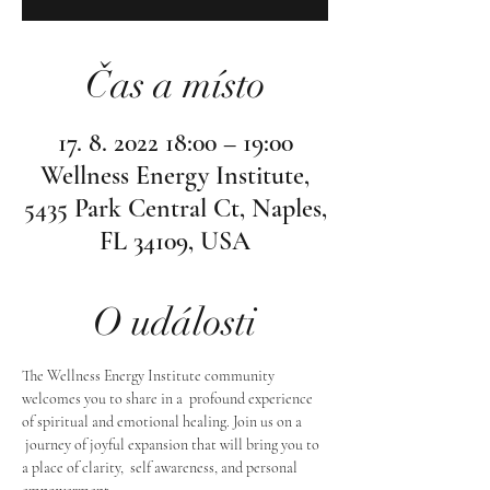
Čas a místo
17. 8. 2022 18:00 – 19:00
Wellness Energy Institute,
5435 Park Central Ct, Naples,
FL 34109, USA
O události
The Wellness Energy Institute community 
welcomes you to share in a  profound experience 
of spiritual and emotional healing. Join us on a 
 journey of joyful expansion that will bring you to 
a place of clarity,  self awareness, and personal 