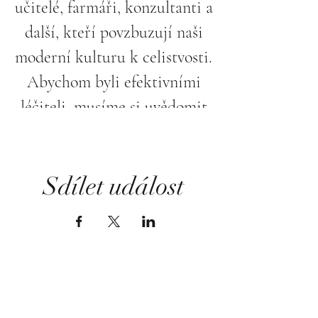
učitelé, farmáři, konzultanti a
další, kteří povzbuzují naši
moderní kulturu k celistvosti.
Abychom byli efektivními
léčiteli, musíme si uvědomit
potřebu pečovat a léčit i sami
sebe léčivou energií.
Sdílet událost
Přidejte se k Lence Spiské na
tomto podnětném večeru, kde
je léčivý záměr věnován
podpoře v oblasti povznesení
a podpory těch, kteří pracují