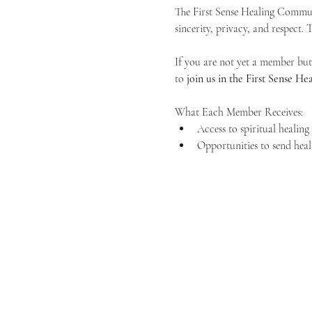
The First Sense Healing Communi
sincerity, privacy, and respect.
If you are not yet a member but 
to 
join us in the First Sense 
What Each Member Receives:
Access to spiritual healin
Opportunities to send heal