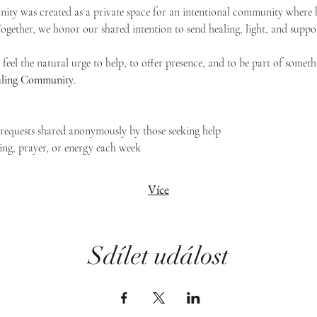
ty was created as a private space for an intentional community where h
 Together, we honor our shared intention to send healing, light, and suppor
feel the natural urge to help, to offer presence, and to be part of someth
Healing Community
.
g requests shared anonymously by those seeking help
ing, prayer, or energy each week
Více
Sdílet událost