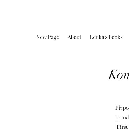
New Page
About
Lenka's Books
Kom
Připo
pond
First