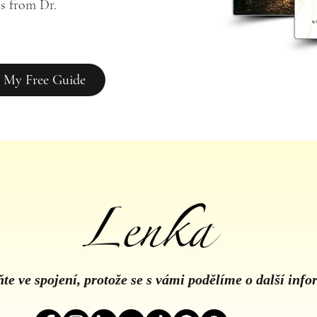
s from Dr. 
 My Free Guide
te ve spojení, protože se s vámi podělíme o další inf