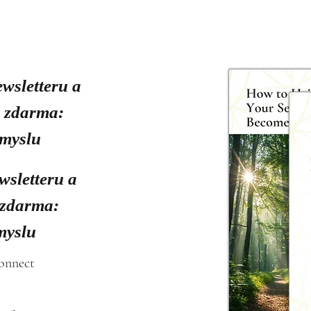
ewsletteru a
y zdarma:
smyslu
wsletteru a
 zdarma:
myslu
connect