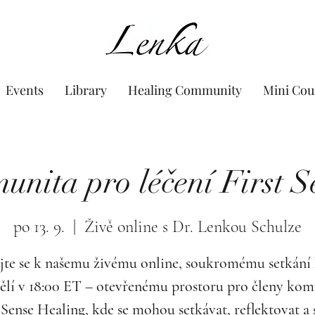
www.Lenka.org
Events
Library
Healing Community
Mini Cou
unita pro léčení First S
po 13. 9.
  |  
Živě online s Dr. Lenkou Schulze
jte se k našemu živému online, soukromému setkání
ělí v 18:00 ET – otevřenému prostoru pro členy kom
 Sense Healing, kde se mohou setkávat, reflektovat a 