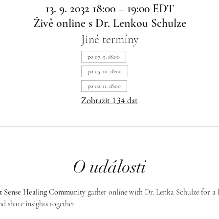
13. 9. 2032 18:00 – 19:00 EDT
Živě online s Dr. Lenkou Schulze
Jiné termíny
po 07. 9. 18:00
po 05. 10. 18:00
po 02. 11. 18:00
Zobrazit 134 dat
O události
st Sense Healing Community
 gather online with Dr. Lenka Schulze for a 
d share insights together. 