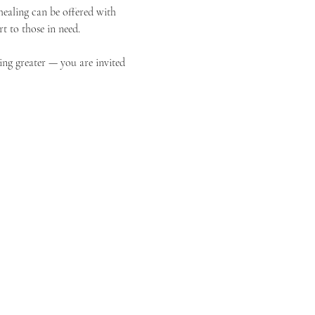
ealing can be offered with 
t to those in need.
ing greater — you are invited 