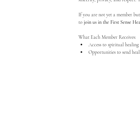
If you are not yet a member but 
to 
join us in the First Sense 
What Each Member Receives:
Access to spiritual healin
Opportunities to send heal