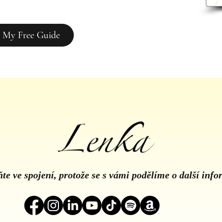
 My Free Guide
te ve spojení, protože se s vámi podělíme o další inf