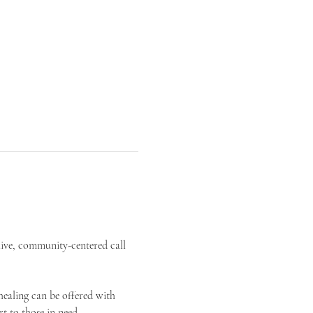
live, community-centered call 
ealing can be offered with 
t to those in need.