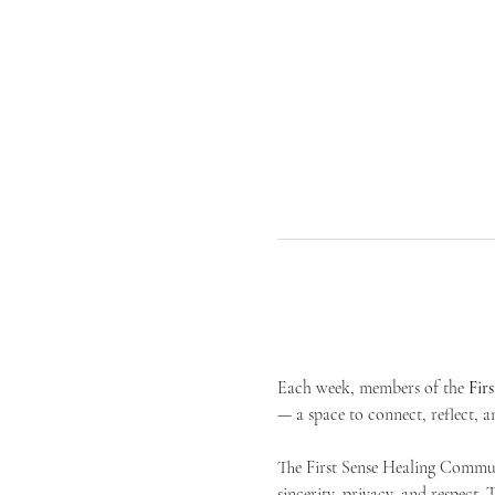
Each week, members of the 
Fir
— a space to connect, reflect, an
The First Sense Healing Communi
sincerity, privacy, and respect.