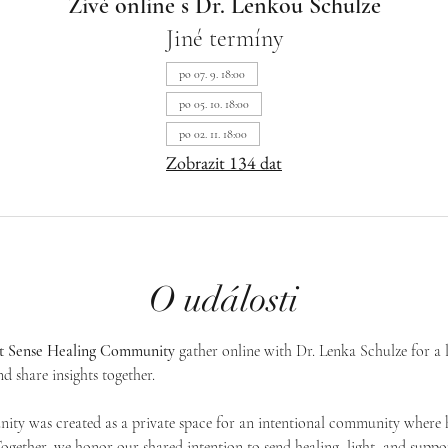
Živě online s Dr. Lenkou Schulze
Jiné termíny
po 07. 9. 18:00
po 05. 10. 18:00
po 02. 11. 18:00
Zobrazit 134 dat
O události
st Sense Healing Community
 gather online with Dr. Lenka Schulze for a 
d share insights together. 
ty was created as a private space for an intentional community where h
 Together, we honor our shared intention to send healing, light, and suppor