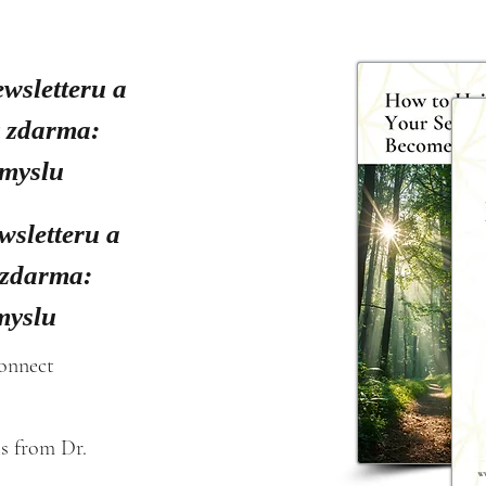
ewsletteru a
y zdarma:
smyslu
wsletteru a
 zdarma:
myslu
connect
s from Dr. 