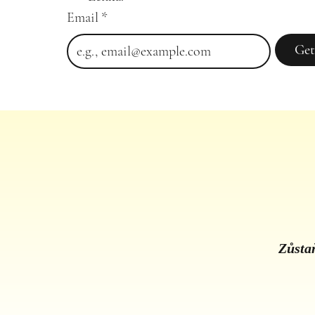
Email
*
Get
Zůstaň