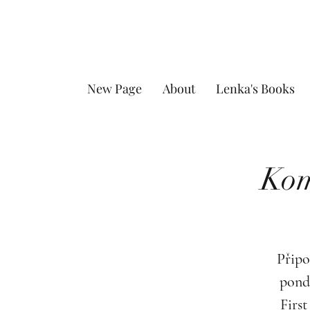
New Page
About
Lenka's Books
Kom
Připo
pond
First