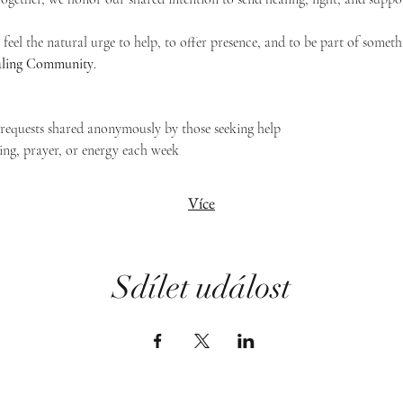
feel the natural urge to help, to offer presence, and to be part of someth
Healing Community
.
g requests shared anonymously by those seeking help
ing, prayer, or energy each week
Více
Sdílet událost