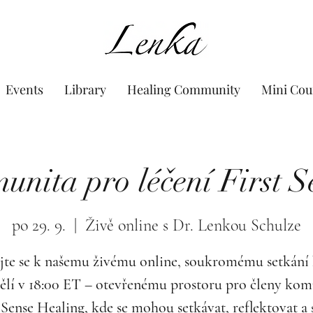
www.Lenka.org
Events
Library
Healing Community
Mini Cou
unita pro léčení First S
po 29. 9.
  |  
Živě online s Dr. Lenkou Schulze
jte se k našemu živému online, soukromému setkání
ělí v 18:00 ET – otevřenému prostoru pro členy kom
 Sense Healing, kde se mohou setkávat, reflektovat a 