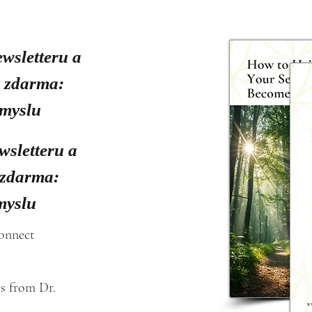
ewsletteru a
y zdarma:
smyslu
wsletteru a
 zdarma:
myslu
connect
s from Dr. 