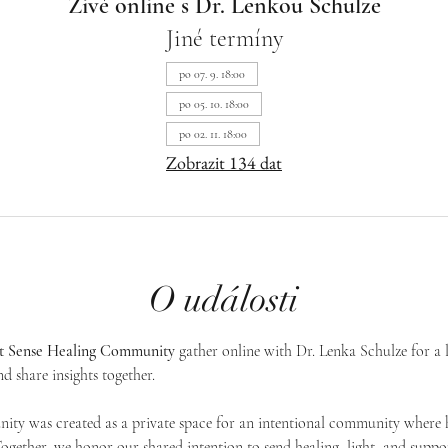
Živě online s Dr. Lenkou Schulze
Jiné termíny
po 07. 9. 18:00
po 05. 10. 18:00
po 02. 11. 18:00
Zobrazit 134 dat
O události
st Sense Healing Community
 gather online with Dr. Lenka Schulze for a 
d share insights together. 
ty was created as a private space for an intentional community where h
 Together, we honor our shared intention to send healing, light, and suppor