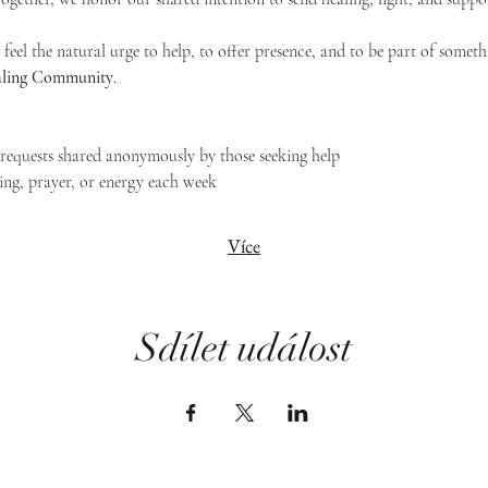
feel the natural urge to help, to offer presence, and to be part of someth
Healing Community
.
g requests shared anonymously by those seeking help
ing, prayer, or energy each week
Více
Sdílet událost