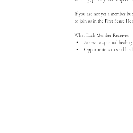
If you are not yet a member but 
to 
join us in the First Sense 
What Each Member Receives:
Access to spiritual healin
Opportunities to send heal