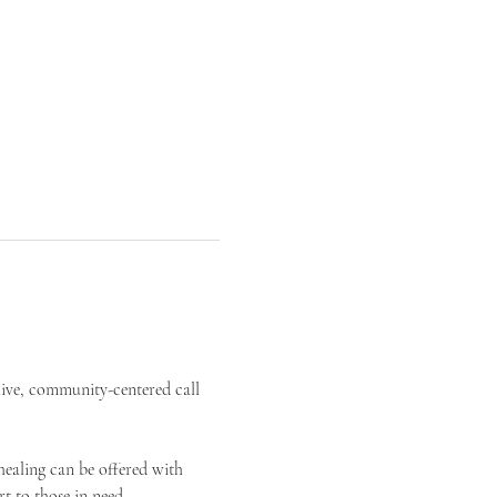
live, community-centered call 
ealing can be offered with 
t to those in need.