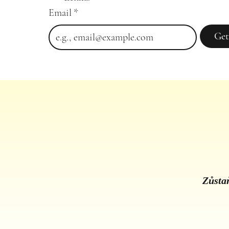
Email
*
Get
Zůstaň