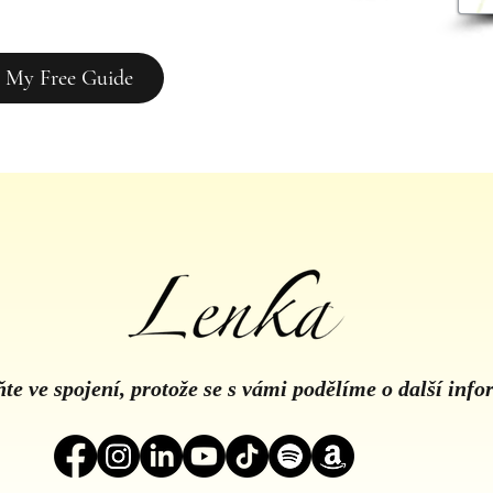
 My Free Guide
te ve spojení, protože se s vámi podělíme o další inf