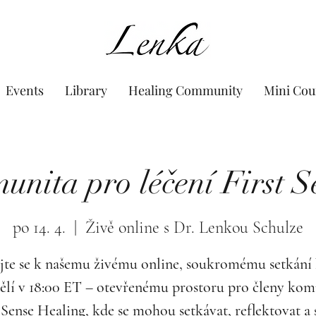
www.Lenka.org
Events
Library
Healing Community
Mini Cou
unita pro léčení First S
po 14. 4.
  |  
Živě online s Dr. Lenkou Schulze
jte se k našemu živému online, soukromému setkání
ělí v 18:00 ET – otevřenému prostoru pro členy kom
 Sense Healing, kde se mohou setkávat, reflektovat a 