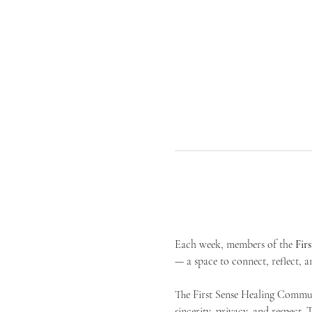
Each week, members of the 
Fir
— a space to connect, reflect, an
The First Sense Healing Communi
sincerity, privacy, and respect.