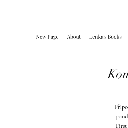
New Page
About
Lenka's Books
Kom
Připo
pond
First