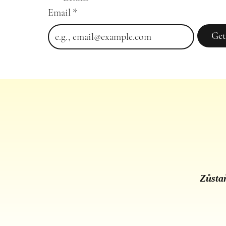
Email
*
Get
Zůstaň