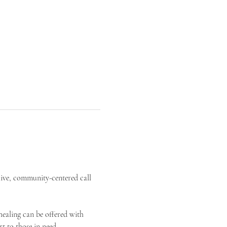
live, community-centered call 
ealing can be offered with 
t to those in need.