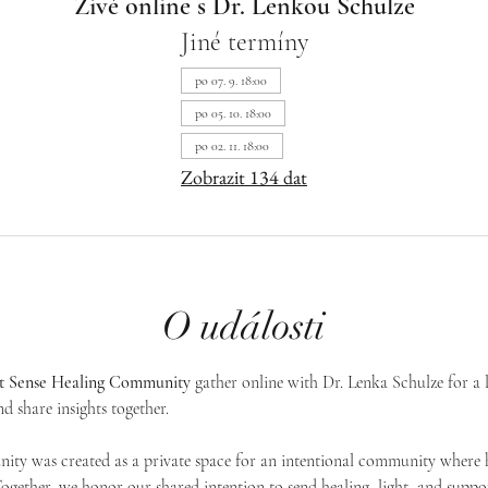
Živě online s Dr. Lenkou Schulze
Jiné termíny
po 07. 9. 18:00
po 05. 10. 18:00
po 02. 11. 18:00
Zobrazit 134 dat
O události
st Sense Healing Community
 gather online with Dr. Lenka Schulze for a 
d share insights together. 
ty was created as a private space for an intentional community where h
 Together, we honor our shared intention to send healing, light, and suppor