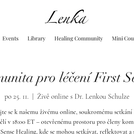
www.Lenka.org
Events
Library
Healing Community
Mini Cou
unita pro léčení First S
po 25. 11.
  |  
Živě online s Dr. Lenkou Schulze
jte se k našemu živému online, soukromému setkání
ělí v 18:00 ET – otevřenému prostoru pro členy kom
 Sense Healing, kde se mohou setkávat, reflektovat a 