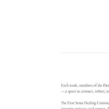
Each week, members of the 
Fir
— a space to connect, reflect, an
The First Sense Healing Communi
sincerity, privacy, and respect.