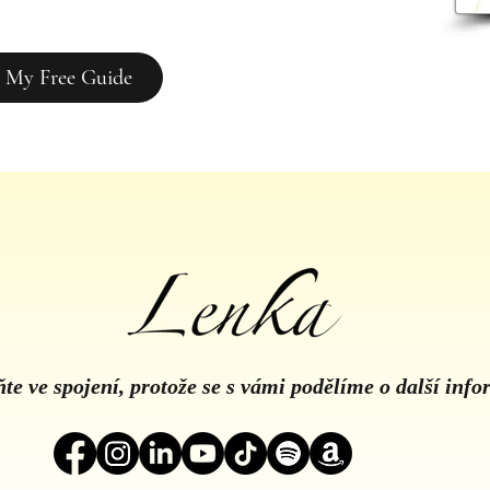
 My Free Guide
te ve spojení, protože se s vámi podělíme o další inf