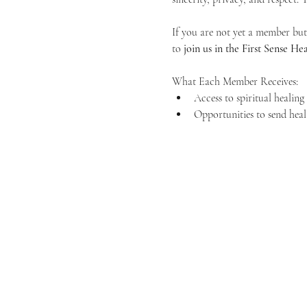
If you are not yet a member but 
to 
join us in the First Sense 
What Each Member Receives:
Access to spiritual healin
Opportunities to send heal