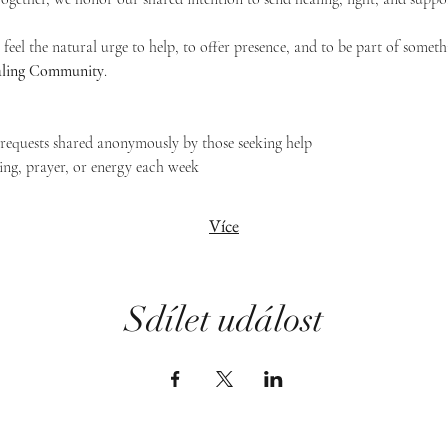
feel the natural urge to help, to offer presence, and to be part of someth
Healing Community
.
g requests shared anonymously by those seeking help
ing, prayer, or energy each week
Více
Sdílet událost