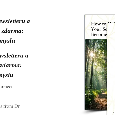
ewsletteru a
y zdarma:
smyslu
wsletteru a
 zdarma:
myslu
connect
s from Dr. 