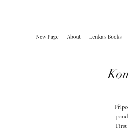
New Page
About
Lenka's Books
Kom
Připo
pond
First