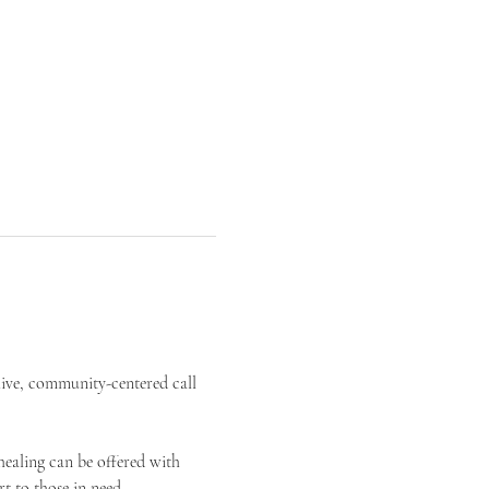
live, community-centered call 
ealing can be offered with 
t to those in need.