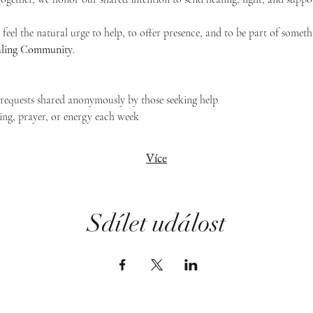
feel the natural urge to help, to offer presence, and to be part of someth
Healing Community
.
g requests shared anonymously by those seeking help
ing, prayer, or energy each week
Více
Sdílet událost