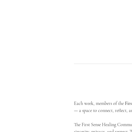
Each week, members of the 
Fir
— a space to connect, reflect, an
The First Sense Healing Communi
sincerity, privacy, and respect.