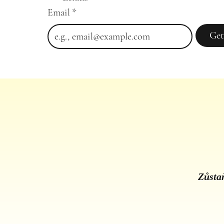
Email
*
Get
Zůstaň