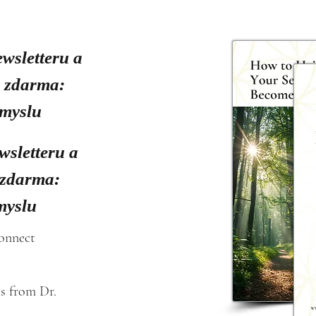
ewsletteru a
y zdarma:
smyslu
wsletteru a
 zdarma:
myslu
connect
s from Dr. 