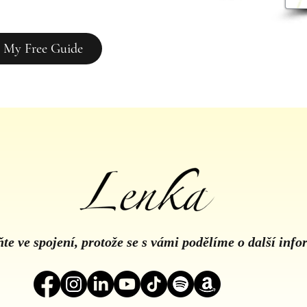
 My Free Guide
te ve spojení, protože se s vámi podělíme o další inf