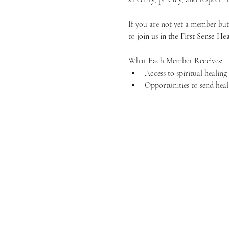
If you are not yet a member but 
to 
join us in the First Sense 
What Each Member Receives:
Access to spiritual healin
Opportunities to send heal