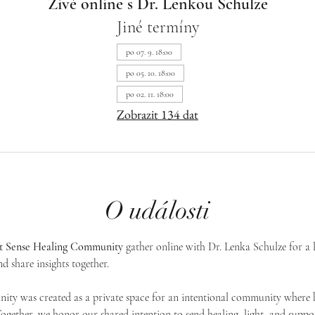
Živě online s Dr. Lenkou Schulze
Jiné termíny
po 07. 9. 18:00
po 05. 10. 18:00
po 02. 11. 18:00
Zobrazit 134 dat
O události
st Sense Healing Community
 gather online with Dr. Lenka Schulze for a 
d share insights together. 
ty was created as a private space for an intentional community where h
 Together, we honor our shared intention to send healing, light, and suppor