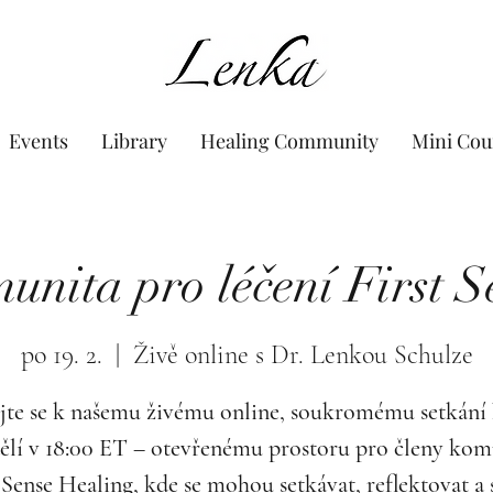
www.Lenka.org
Events
Library
Healing Community
Mini Cou
unita pro léčení First S
po 19. 2.
  |  
Živě online s Dr. Lenkou Schulze
jte se k našemu živému online, soukromému setkání
ělí v 18:00 ET – otevřenému prostoru pro členy kom
 Sense Healing, kde se mohou setkávat, reflektovat a 