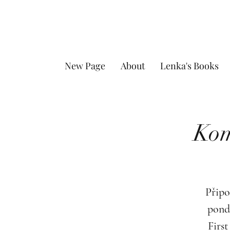
New Page
About
Lenka's Books
Kom
Připo
pond
First