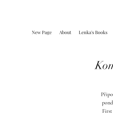
New Page
About
Lenka's Books
Kom
Připo
pond
First