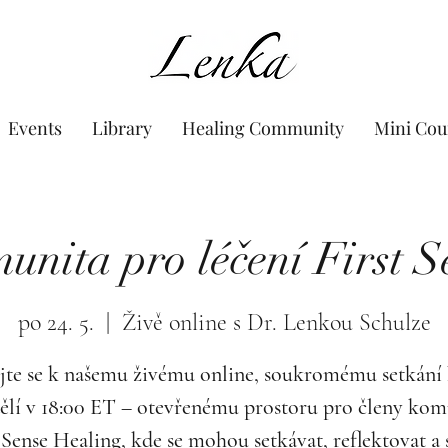
www.Lenka.org
Events
Library
Healing Community
Mini Cou
unita pro léčení First S
po 24. 5.
  |  
Živě online s Dr. Lenkou Schulze
jte se k našemu živému online, soukromému setkání
ělí v 18:00 ET – otevřenému prostoru pro členy kom
 Sense Healing, kde se mohou setkávat, reflektovat a 