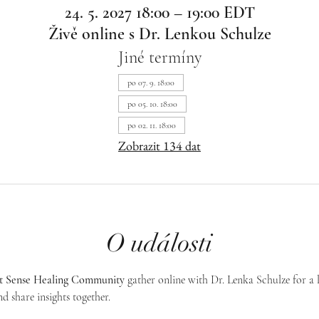
24. 5. 2027 18:00 – 19:00 EDT
Živě online s Dr. Lenkou Schulze
Jiné termíny
po 07. 9. 18:00
po 05. 10. 18:00
po 02. 11. 18:00
Zobrazit 134 dat
O události
st Sense Healing Community
 gather online with Dr. Lenka Schulze for a 
d share insights together. 