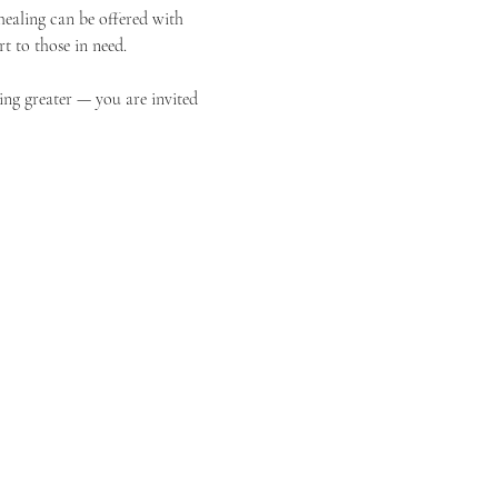
ealing can be offered with 
t to those in need.
ing greater — you are invited 