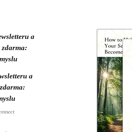
ewsletteru a
y zdarma:
smyslu
wsletteru a
 zdarma:
myslu
connect