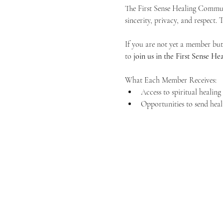
The First Sense Healing Communi
sincerity, privacy, and respect.
If you are not yet a member but 
to 
join us in the First Sense 
What Each Member Receives:
Access to spiritual healin
Opportunities to send heal