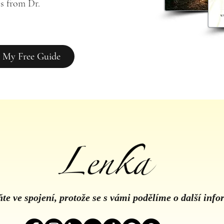
s from Dr. 
 My Free Guide
te ve spojení, protože se s vámi podělíme o další inf