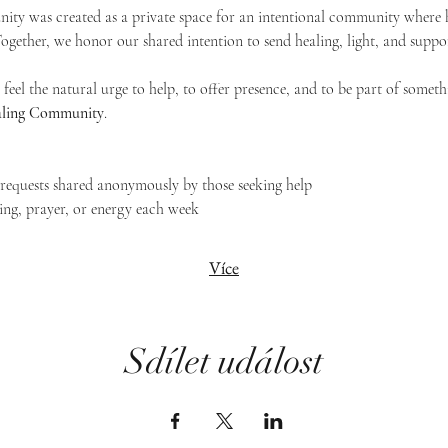
ty was created as a private space for an intentional community where h
 Together, we honor our shared intention to send healing, light, and suppor
feel the natural urge to help, to offer presence, and to be part of someth
Healing Community
.
g requests shared anonymously by those seeking help
ing, prayer, or energy each week
Více
Sdílet událost