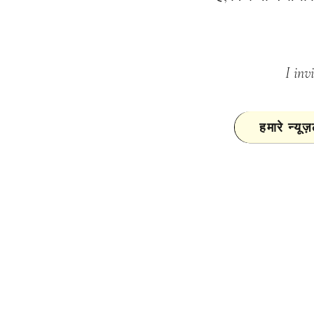
I inv
हमारे न्यू