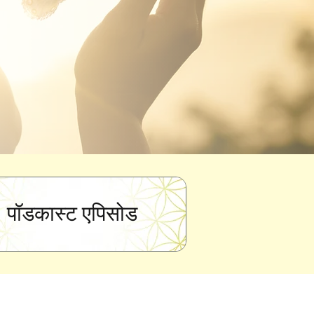
पॉडकास्ट एपिसोड