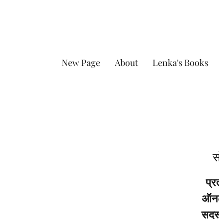
New Page
About
Lenka's Books
स
प्र
ऑनला
सदस्