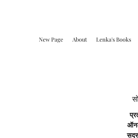
New Page
About
Lenka's Books
सो
प्र
ऑनला
सदस्