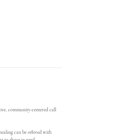
live, community-centered call 
ealing can be offered with 
t to those in need.