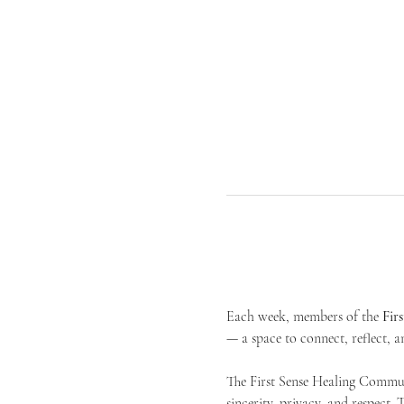
Each week, members of the 
Fir
— a space to connect, reflect, an
The First Sense Healing Communi
sincerity, privacy, and respect.