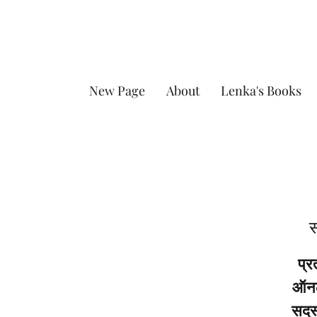
New Page
About
Lenka's Books
स
प्र
ऑनला
सदस्