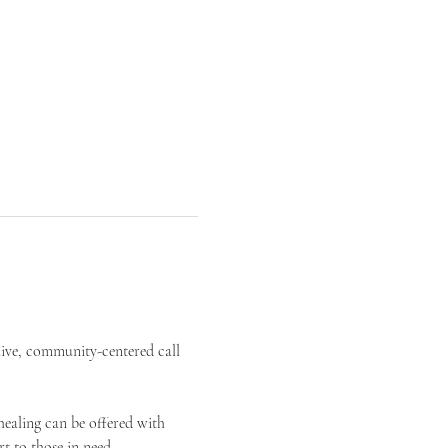
live, community-centered call 
ealing can be offered with 
t to those in need.