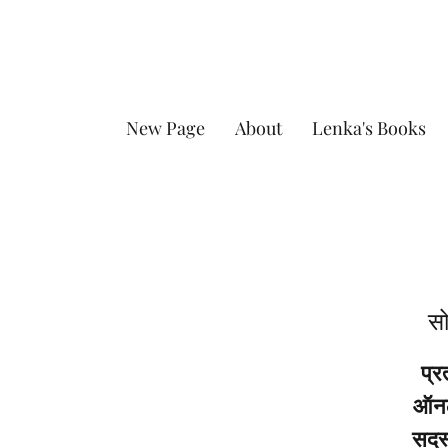
New Page
About
Lenka's Books
सो
प्र
ऑनला
सदस्