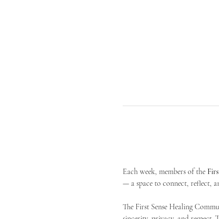
Each week, members of the 
Fir
— a space to connect, reflect, an
The First Sense Healing Communi
sincerity, privacy, and respect.