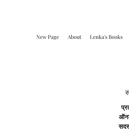
New Page
About
Lenka's Books
स
प्र
ऑनला
सदस्