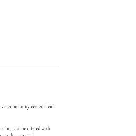
live, community-centered call 
ealing can be offered with 
t to those in need.