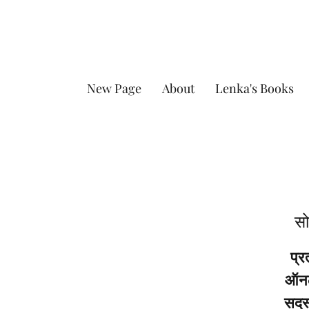
New Page
About
Lenka's Books
सो
प्र
ऑनला
सदस्