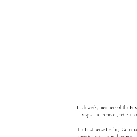
Each week, members of the 
Fir
— a space to connect, reflect, an
The First Sense Healing Communi
sincerity, privacy, and respect.