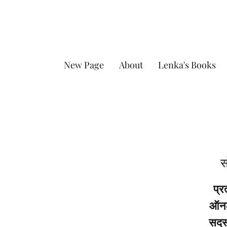
New Page
About
Lenka's Books
स
प्र
ऑनला
सदस्