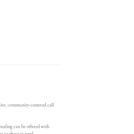
live, community-centered call 
ealing can be offered with 
t to those in need.