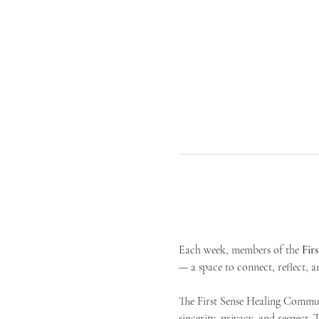
Each week, members of the 
Fir
— a space to connect, reflect, an
The First Sense Healing Communi
sincerity, privacy, and respect.