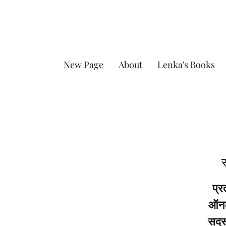
New Page
About
Lenka's Books
स
प्र
ऑनला
सदस्