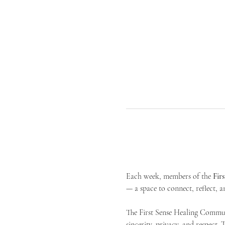
Each week, members of the 
Fir
— a space to connect, reflect, an
The First Sense Healing Communi
sincerity, privacy, and respect.