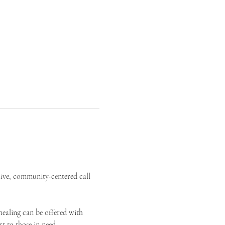
live, community-centered call 
ealing can be offered with 
t to those in need.