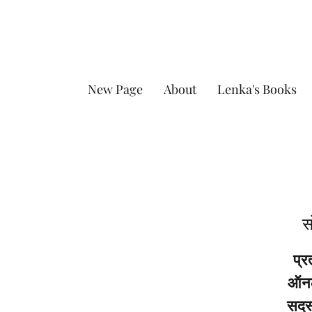
New Page
About
Lenka's Books
स
प्र
ऑनला
सदस्