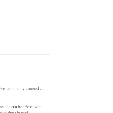
live, community-centered call 
ealing can be offered with 
t to those in need.