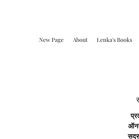
New Page
About
Lenka's Books
स
प्र
ऑनला
सदस्