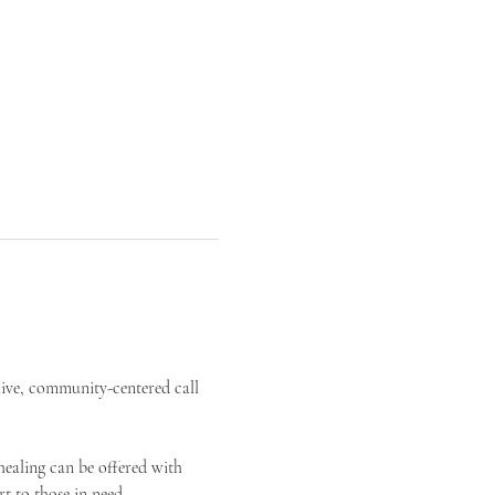
live, community-centered call 
ealing can be offered with 
t to those in need.