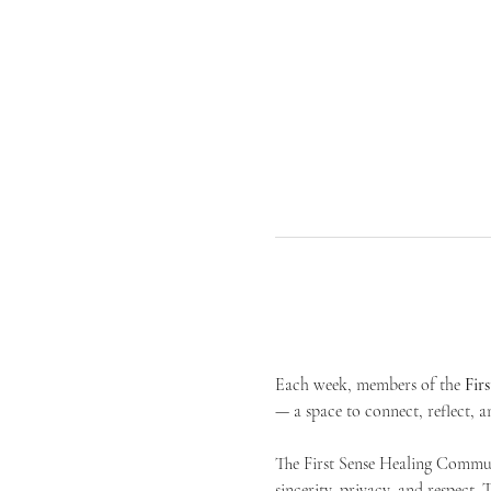
Each week, members of the 
Fir
— a space to connect, reflect, an
The First Sense Healing Communi
sincerity, privacy, and respect.