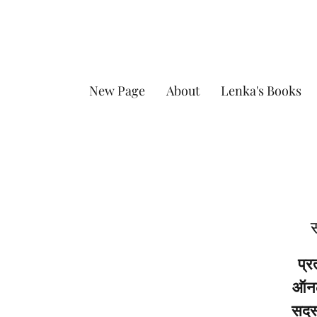
New Page
About
Lenka's Books
स
प्र
ऑनला
सदस्