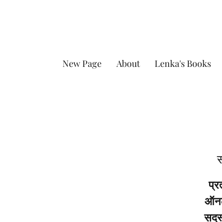
New Page
About
Lenka's Books
स
प्र
ऑनला
सदस्