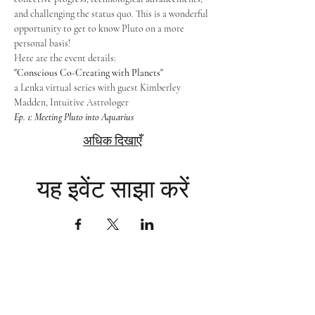
and challenging the status quo. This is a wonderful 
opportunity to get to know Pluto on a more 
personal basis!
Here are the event details:  
"Conscious Co-Creating with Planets"
a Lenka virtual series with guest Kimberley 
Madden, Intuitive Astrologer
Ep. 1: Meeting Pluto into Aquarius
अधिक दिखाएँ
यह इवेंट साझा करें