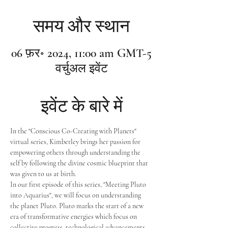
समय और स्थान
06 फ़र॰ 2024, 11:00 am GMT-5
वर्चुअल इवेंट
इवेंट के बारे में
In the "Conscious Co-Creating with Planets" 
virtual series, Kimberley brings her passion for 
empowering others through understanding the 
self by following the divine cosmic blueprint that 
was given to us at birth. 
In our first episode of this series, "Meeting Pluto 
into Aquarius", we will focus on understanding 
the planet Pluto. Pluto marks the start of a new 
era of transformative energies which focus on 
collective progress, technological advancements, 