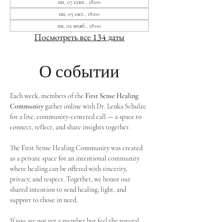
пн, 07 сент., 18:00
пн, 05 окт., 18:00
пн, 02 нояб., 18:00
Посмотреть все 134 даты
О событии
Each week, members of the 
First Sense Healing 
Community
 gather online with Dr. Lenka Schulze 
for a live, community-centered call — a space to 
connect, reflect, and share insights together. 
The First Sense Healing Community was created 
as a private space for an intentional community 
where healing can be offered with sincerity, 
privacy, and respect. Together, we honor our 
shared intention to send healing, light, and 
support to those in need.
If you are not yet a member but feel the natural 