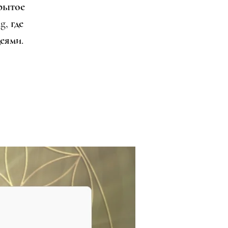
рытое
g, где
еями.