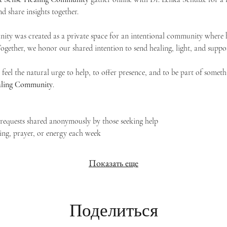
d share insights together. 
ty was created as a private space for an intentional community where h
 Together, we honor our shared intention to send healing, light, and suppor
feel the natural urge to help, to offer presence, and to be part of someth
Healing Community
.
g requests shared anonymously by those seeking help
ing, prayer, or energy each week
Показать еще
Поделиться