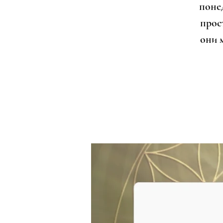
поне
прост
они 