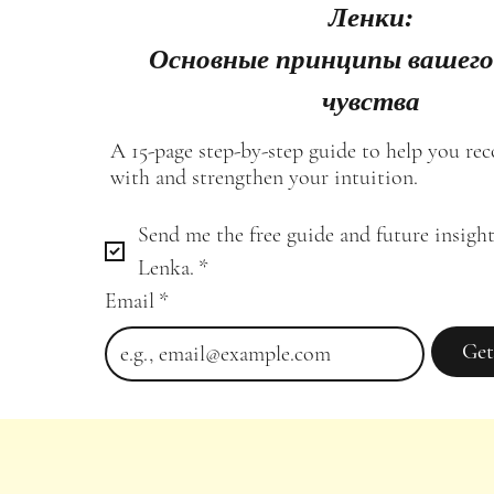
Ленки:
Основные принципы вашего
чувства
A 15-page step-by-step guide to help you re
with and strengthen your intuition.
Send me the free guide and future insight
Lenka.
*
Email
*
Get