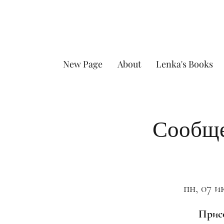
New Page
About
Lenka's Books
Сообще
пн, 07 и
Присо