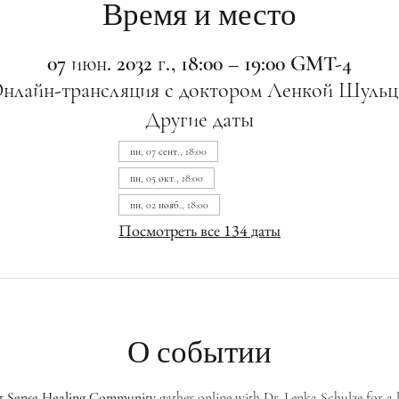
Время и место
07 июн. 2032 г., 18:00 – 19:00 GMT-4
нлайн-трансляция с доктором Ленкой Шульц
Другие даты
пн, 07 сент., 18:00
пн, 05 окт., 18:00
пн, 02 нояб., 18:00
Посмотреть все 134 даты
О событии
st Sense Healing Community
 gather online with Dr. Lenka Schulze for a 