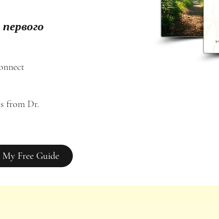
 первого
connect
s from Dr. 
 My Free Guide