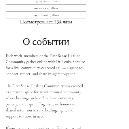
пн, 07 сент., 18:00
пн, 05 окт., 18:00
пн, 02 нояб., 18:00
Посмотреть все 134 даты
О событии
Each week, members of the 
First Sense Healing 
Community
 gather online with Dr. Lenka Schulze 
for a live, community-centered call — a space to 
connect, reflect, and share insights together. 
The First Sense Healing Community was created 
as a private space for an intentional community 
where healing can be offered with sincerity, 
privacy, and respect. Together, we honor our 
shared intention to send healing, light, and 
support to those in need.
If you are not yet a member but feel the natural 