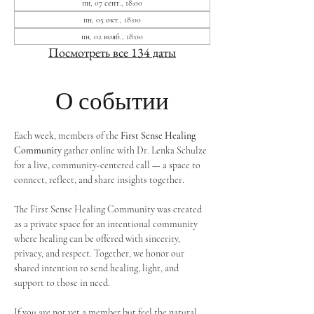
пн, 07 сент., 18:00
пн, 05 окт., 18:00
пн, 02 нояб., 18:00
Посмотреть все 134 даты
О событии
Each week, members of the 
First Sense Healing 
Community
 gather online with Dr. Lenka Schulze 
for a live, community-centered call — a space to 
connect, reflect, and share insights together. 
The First Sense Healing Community was created 
as a private space for an intentional community 
where healing can be offered with sincerity, 
privacy, and respect. Together, we honor our 
shared intention to send healing, light, and 
support to those in need.
If you are not yet a member but feel the natural 