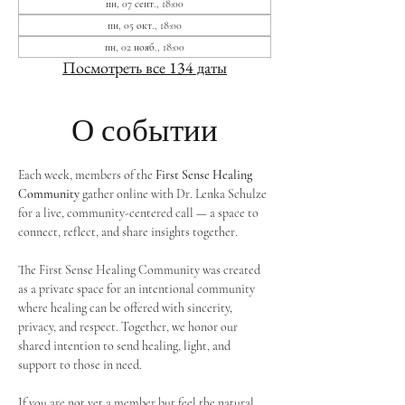
пн, 07 сент., 18:00
пн, 05 окт., 18:00
пн, 02 нояб., 18:00
Посмотреть все 134 даты
О событии
Each week, members of the 
First Sense Healing 
Community
 gather online with Dr. Lenka Schulze 
for a live, community-centered call — a space to 
connect, reflect, and share insights together. 
The First Sense Healing Community was created 
as a private space for an intentional community 
where healing can be offered with sincerity, 
privacy, and respect. Together, we honor our 
shared intention to send healing, light, and 
support to those in need.
If you are not yet a member but feel the natural 