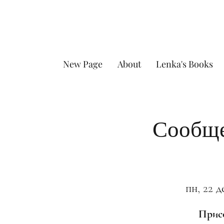
New Page
About
Lenka's Books
Сообще
пн, 22 д
Присо