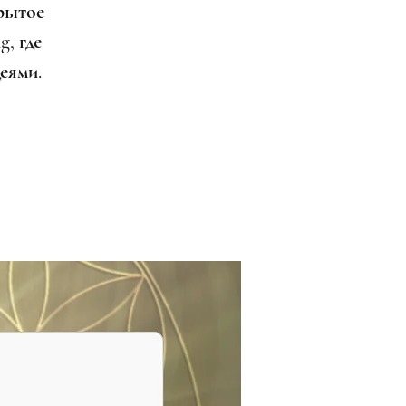
рытое
g, где
еями.