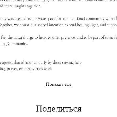
d share insights together. 
ty was created as a private space for an intentional community where h
 Together, we honor our shared intention to send healing, light, and suppor
feel the natural urge to help, to offer presence, and to be part of someth
Healing Community
.
g requests shared anonymously by those seeking help
ing, prayer, or energy each week
Показать еще
Поделиться