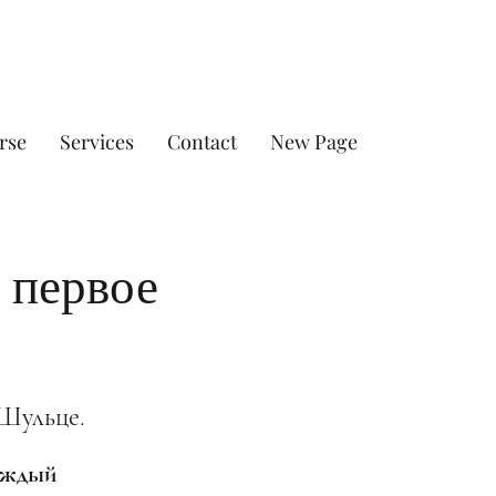
rse
Services
Contact
New Page
 первое
Шульце.
каждый