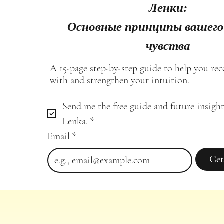
Ленки:
Основные принципы вашего
чувства
A 15-page step-by-step guide to help you re
with and strengthen your intuition.
Send me the free guide and future insight
Lenka.
*
Email
*
Get