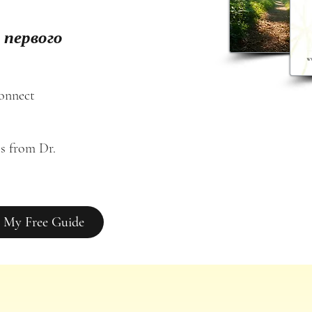
 первого
connect
s from Dr. 
 My Free Guide