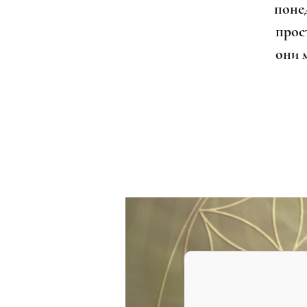
поне
прост
они 