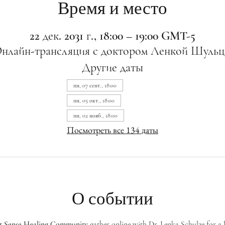
Время и место
22 дек. 2031 г., 18:00 – 19:00 GMT-5
нлайн-трансляция с доктором Ленкой Шульц
Другие даты
пн, 07 сент., 18:00
пн, 05 окт., 18:00
пн, 02 нояб., 18:00
Посмотреть все 134 даты
О событии
st Sense Healing Community
 gather online with Dr. Lenka Schulze for a 