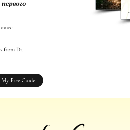
 первого
connect
s from Dr. 
 My Free Guide