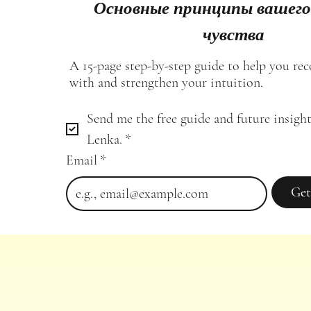
Основные принципы вашего
чувства
A 15-page step-by-step guide to help you re
with and strengthen your intuition.
Send me the free guide and future insight
Lenka.
*
Email
*
Get