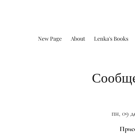
New Page
About
Lenka's Books
Сообще
пн, 09 д
Присо