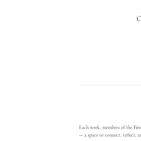
О
Each week, members of the 
Fir
— a space to connect, reflect, an