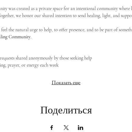
ty was created as a private space for an intentional community where h
 Together, we honor our shared intention to send healing, light, and suppor
feel the natural urge to help, to offer presence, and to be part of someth
Healing Community
.
g requests shared anonymously by those seeking help
ing, prayer, or energy each week
Показать еще
Поделиться