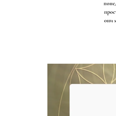
поне
прост
они 