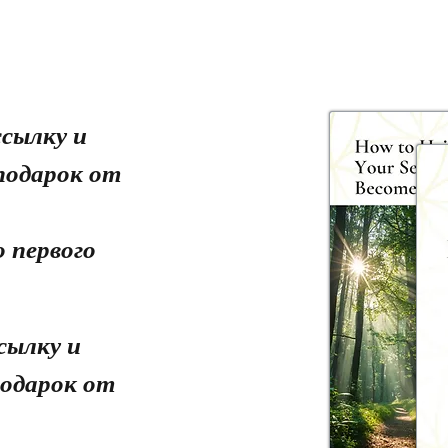
сылку и
подарок от
 первого
сылку и
одарок от