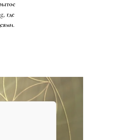
рытое
g, где
еями.