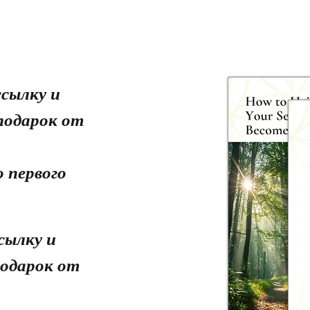
сылку и
подарок от
 первого
сылку и
одарок от