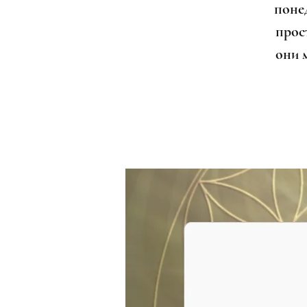
поне
прост
они 