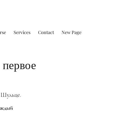
rse
Services
Contact
New Page
 первое
 Шульце.
каждый