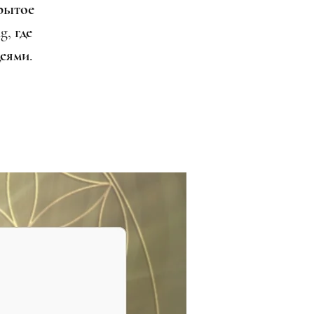
рытое
g, где
еями.