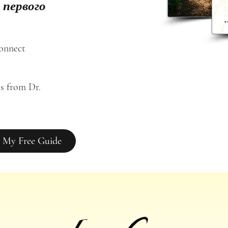
 первого
connect
s from Dr. 
 My Free Guide