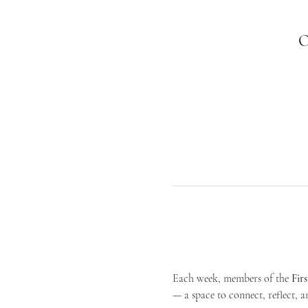
О
Each week, members of the 
Fir
— a space to connect, reflect, an