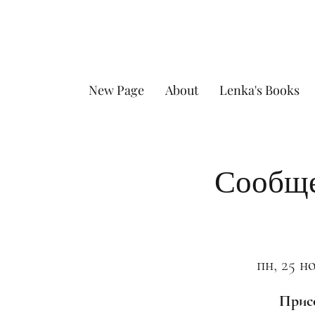
New Page
About
Lenka's Books
Сообще
пн, 25 но
Присо