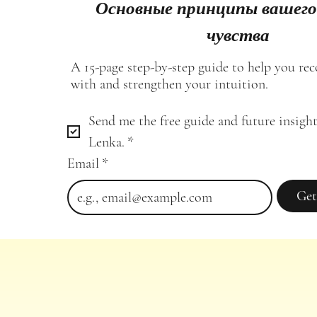
Основные принципы вашего
чувства
A 15-page step-by-step guide to help you re
with and strengthen your intuition.
Send me the free guide and future insight
Lenka.
*
Email
*
Get