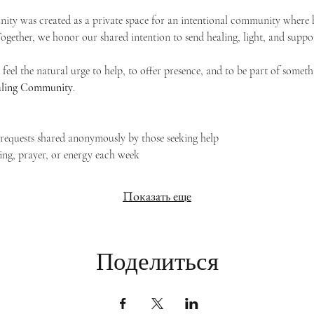
ty was created as a private space for an intentional community where h
 Together, we honor our shared intention to send healing, light, and suppor
feel the natural urge to help, to offer presence, and to be part of someth
Healing Community
.
g requests shared anonymously by those seeking help
ing, prayer, or energy each week
Показать еще
Поделиться