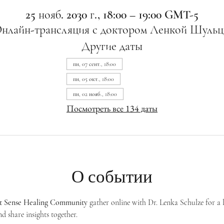
25 нояб. 2030 г., 18:00 – 19:00 GMT-5
нлайн-трансляция с доктором Ленкой Шульц
Другие даты
пн, 07 сент., 18:00
пн, 05 окт., 18:00
пн, 02 нояб., 18:00
Посмотреть все 134 даты
О событии
st Sense Healing Community
 gather online with Dr. Lenka Schulze for a 
d share insights together. 