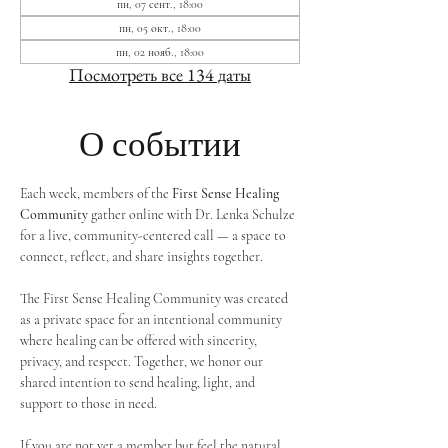
пн, 07 сент., 18:00
пн, 05 окт., 18:00
пн, 02 нояб., 18:00
Посмотреть все 134 даты
О событии
Each week, members of the 
First Sense Healing 
Community
 gather online with Dr. Lenka Schulze 
for a live, community-centered call — a space to 
connect, reflect, and share insights together. 
The First Sense Healing Community was created 
as a private space for an intentional community 
where healing can be offered with sincerity, 
privacy, and respect. Together, we honor our 
shared intention to send healing, light, and 
support to those in need.
If you are not yet a member but feel the natural 