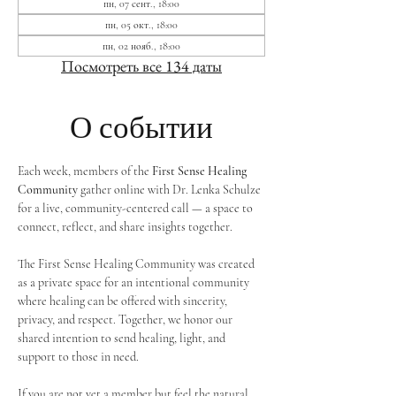
пн, 07 сент., 18:00
пн, 05 окт., 18:00
пн, 02 нояб., 18:00
Посмотреть все 134 даты
О событии
Each week, members of the 
First Sense Healing 
Community
 gather online with Dr. Lenka Schulze 
for a live, community-centered call — a space to 
connect, reflect, and share insights together. 
The First Sense Healing Community was created 
as a private space for an intentional community 
where healing can be offered with sincerity, 
privacy, and respect. Together, we honor our 
shared intention to send healing, light, and 
support to those in need.
If you are not yet a member but feel the natural 