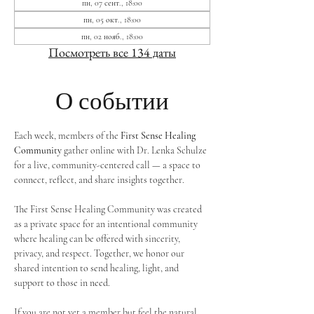
пн, 07 сент., 18:00
пн, 05 окт., 18:00
пн, 02 нояб., 18:00
Посмотреть все 134 даты
О событии
Each week, members of the 
First Sense Healing 
Community
 gather online with Dr. Lenka Schulze 
for a live, community-centered call — a space to 
connect, reflect, and share insights together. 
The First Sense Healing Community was created 
as a private space for an intentional community 
where healing can be offered with sincerity, 
privacy, and respect. Together, we honor our 
shared intention to send healing, light, and 
support to those in need.
If you are not yet a member but feel the natural 