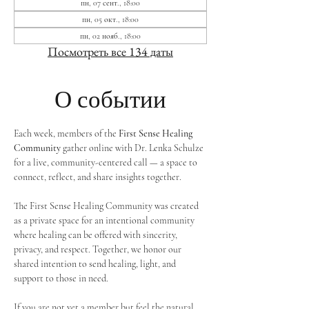
пн, 07 сент., 18:00
пн, 05 окт., 18:00
пн, 02 нояб., 18:00
Посмотреть все 134 даты
О событии
Each week, members of the 
First Sense Healing 
Community
 gather online with Dr. Lenka Schulze 
for a live, community-centered call — a space to 
connect, reflect, and share insights together. 
The First Sense Healing Community was created 
as a private space for an intentional community 
where healing can be offered with sincerity, 
privacy, and respect. Together, we honor our 
shared intention to send healing, light, and 
support to those in need.
If you are not yet a member but feel the natural 