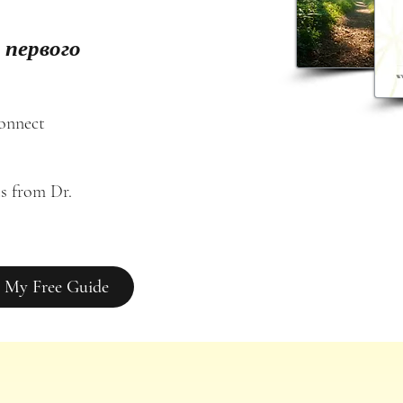
 первого
connect
s from Dr. 
 My Free Guide