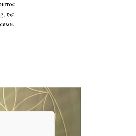
рытое
g, где
еями.