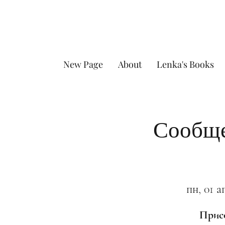
New Page
About
Lenka's Books
Сообще
пн, 01 а
Присо