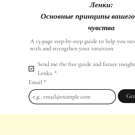
Ленки:
Основные принципы вашего
чувства
A 15-page step-by-step guide to help you re
with and strengthen your intuition.
Send me the free guide and future insight
Lenka.
*
Email
*
Get