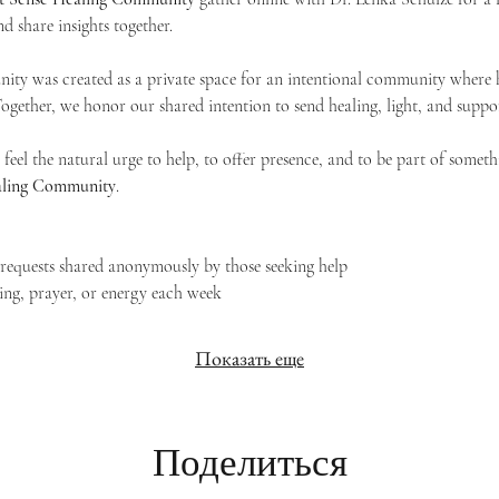
d share insights together. 
ty was created as a private space for an intentional community where h
 Together, we honor our shared intention to send healing, light, and suppor
feel the natural urge to help, to offer presence, and to be part of someth
Healing Community
.
g requests shared anonymously by those seeking help
ing, prayer, or energy each week
Показать еще
Поделиться