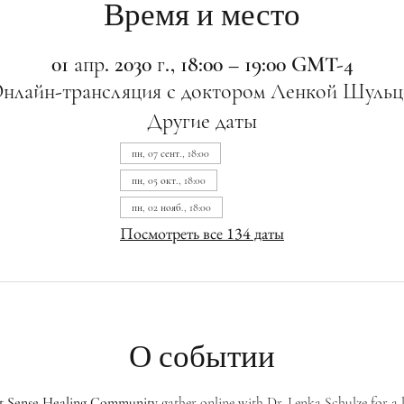
Время и место
01 апр. 2030 г., 18:00 – 19:00 GMT-4
нлайн-трансляция с доктором Ленкой Шульц
Другие даты
пн, 07 сент., 18:00
пн, 05 окт., 18:00
пн, 02 нояб., 18:00
Посмотреть все 134 даты
О событии
st Sense Healing Community
 gather online with Dr. Lenka Schulze for a 