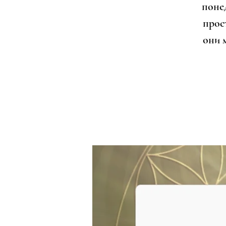
поне
прост
они 