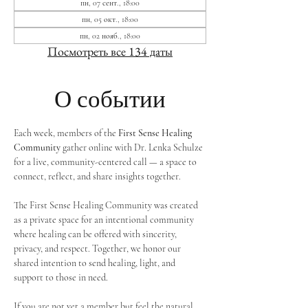
пн, 07 сент., 18:00
пн, 05 окт., 18:00
пн, 02 нояб., 18:00
Посмотреть все 134 даты
О событии
Each week, members of the 
First Sense Healing 
Community
 gather online with Dr. Lenka Schulze 
for a live, community-centered call — a space to 
connect, reflect, and share insights together. 
The First Sense Healing Community was created 
as a private space for an intentional community 
where healing can be offered with sincerity, 
privacy, and respect. Together, we honor our 
shared intention to send healing, light, and 
support to those in need.
If you are not yet a member but feel the natural 