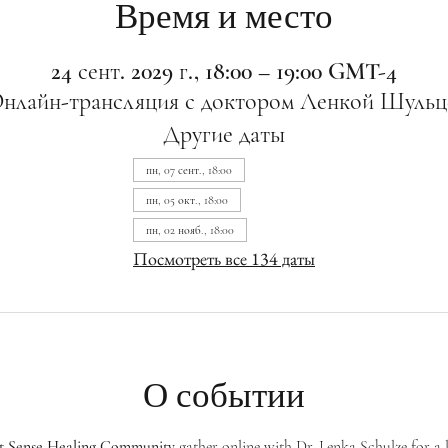
Время и место
24 сент. 2029 г., 18:00 – 19:00 GMT-4
нлайн-трансляция с доктором Ленкой Шульц
Другие даты
пн, 07 сент., 18:00
пн, 05 окт., 18:00
пн, 02 нояб., 18:00
Посмотреть все 134 даты
О событии
st Sense Healing Community
 gather online with Dr. Lenka Schulze for a 