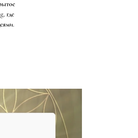
рытое
g, где
еями.