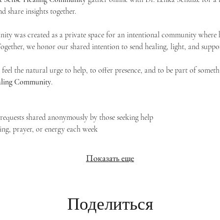
d share insights together. 
ty was created as a private space for an intentional community where h
 Together, we honor our shared intention to send healing, light, and suppor
feel the natural urge to help, to offer presence, and to be part of someth
Healing Community
.
g requests shared anonymously by those seeking help
ing, prayer, or energy each week
Показать еще
Поделиться