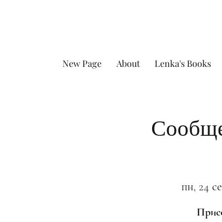
New Page
About
Lenka's Books
Сообще
пн, 24 се
Присо