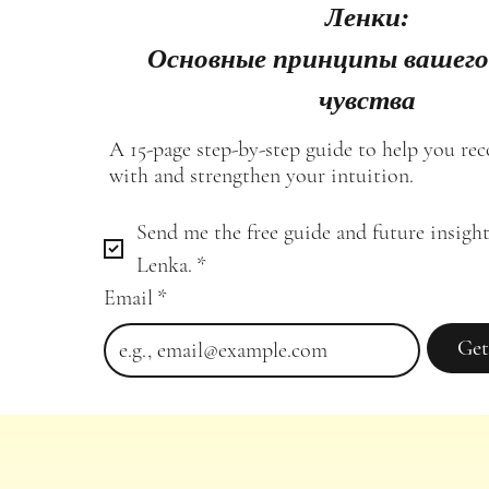
Ленки:
Основные принципы вашего
чувства
A 15-page step-by-step guide to help you re
with and strengthen your intuition.
Send me the free guide and future insight
Lenka.
*
Email
*
Get