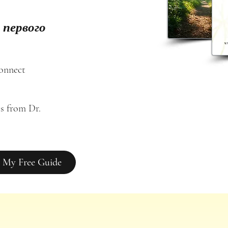
 первого
connect
s from Dr. 
 My Free Guide