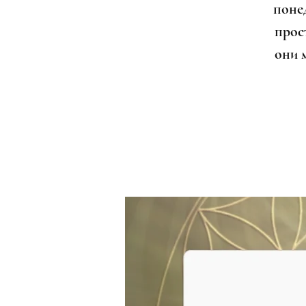
поне
прост
они 