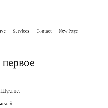
rse
Services
Contact
New Page
 первое
 Шульце.
каждый