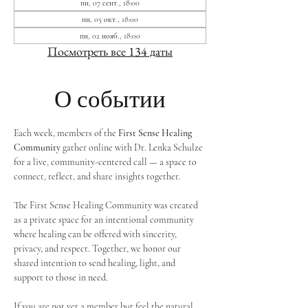
пн, 07 сент., 18:00
пн, 05 окт., 18:00
пн, 02 нояб., 18:00
Посмотреть все 134 даты
О событии
Each week, members of the 
First Sense Healing 
Community
 gather online with Dr. Lenka Schulze 
for a live, community-centered call — a space to 
connect, reflect, and share insights together. 
The First Sense Healing Community was created 
as a private space for an intentional community 
where healing can be offered with sincerity, 
privacy, and respect. Together, we honor our 
shared intention to send healing, light, and 
support to those in need.
If you are not yet a member but feel the natural 