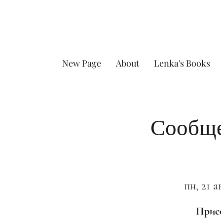
New Page
About
Lenka's Books
Сообще
пн, 21 а
Присо