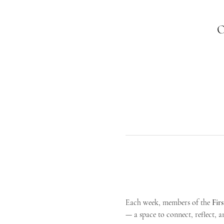
О
Each week, members of the 
Fir
— a space to connect, reflect, an