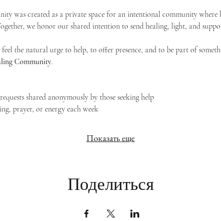
ty was created as a private space for an intentional community where h
 Together, we honor our shared intention to send healing, light, and suppor
feel the natural urge to help, to offer presence, and to be part of someth
Healing Community
.
g requests shared anonymously by those seeking help
ing, prayer, or energy each week
Показать еще
Поделиться