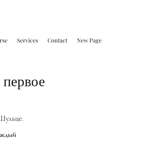
rse
Services
Contact
New Page
 первое
Шульце.
каждый