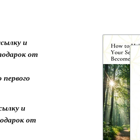
сылку и
подарок от
 первого
сылку и
одарок от