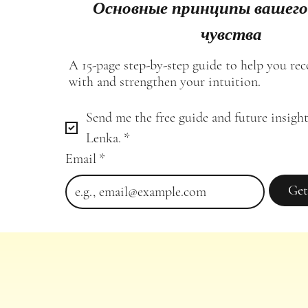
Основные принципы вашего
чувства
A 15-page step-by-step guide to help you re
with and strengthen your intuition.
Send me the free guide and future insight
Lenka.
*
Email
*
Get