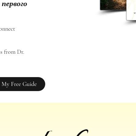
 первого
connect
s from Dr. 
 My Free Guide