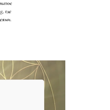
рытое
g, где
еями.