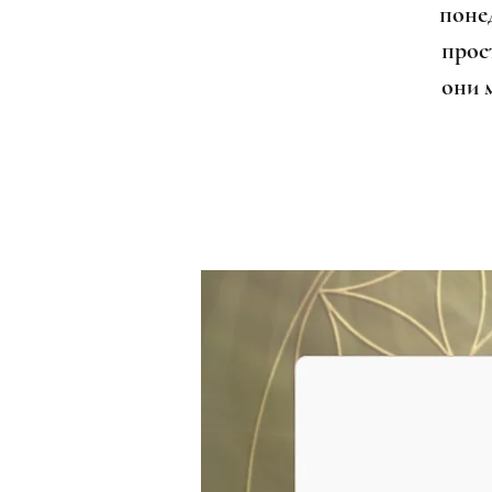
поне
прост
они 