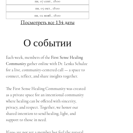
пн, 07 сент., 18:00
пн, 05 окт., 18:00
пн, 02 нояб., 18:00
Посмотреть все 134 даты
О событии
Each week, members of the 
First Sense Healing 
Community
 gather online with Dr. Lenka Schulze 
for a live, community-centered call — a space to 
connect, reflect, and share insights together. 
The First Sense Healing Community was created 
as a private space for an intentional community 
where healing can be offered with sincerity, 
privacy, and respect. Together, we honor our 
shared intention to send healing, light, and 
support to those in need.
If you are not yet a member but feel the natural 