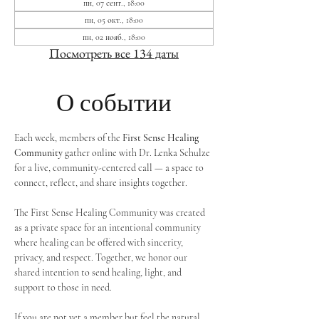
пн, 07 сент., 18:00
пн, 05 окт., 18:00
пн, 02 нояб., 18:00
Посмотреть все 134 даты
О событии
Each week, members of the 
First Sense Healing 
Community
 gather online with Dr. Lenka Schulze 
for a live, community-centered call — a space to 
connect, reflect, and share insights together. 
The First Sense Healing Community was created 
as a private space for an intentional community 
where healing can be offered with sincerity, 
privacy, and respect. Together, we honor our 
shared intention to send healing, light, and 
support to those in need.
If you are not yet a member but feel the natural 