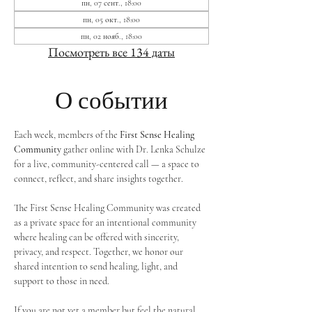
пн, 07 сент., 18:00
пн, 05 окт., 18:00
пн, 02 нояб., 18:00
Посмотреть все 134 даты
О событии
Each week, members of the 
First Sense Healing 
Community
 gather online with Dr. Lenka Schulze 
for a live, community-centered call — a space to 
connect, reflect, and share insights together. 
The First Sense Healing Community was created 
as a private space for an intentional community 
where healing can be offered with sincerity, 
privacy, and respect. Together, we honor our 
shared intention to send healing, light, and 
support to those in need.
If you are not yet a member but feel the natural 